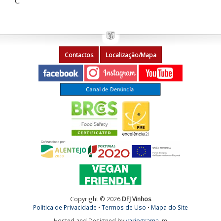
C.
Contactos
Localização/Mapa
Copyright © 2026
DFJ Vinhos
Política de Privacidade
•
Termos de Uso
•
Mapa do Site
Hosted and Designed by
variograma
m