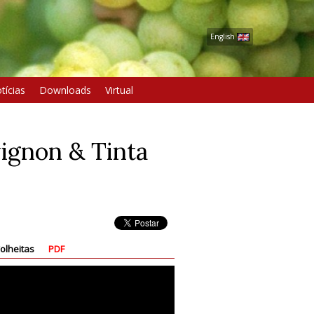
English
tícias
Downloads
Virtual
ignon & Tinta
olheitas
PDF