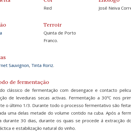
Red
José Neiva Corr
ião
Terroir
a
Quinta de Porto
Franco.
tas
net Sauvignon
,
Tinta Roriz
.
odo de fermentação
do clássico de fermentação com desengace e contacto pelicu
ação de leveduras secas activas. Fermentação a 30ºC nos pri
te o último 1/3. Durante todo o processo fermentativo são feita
da uma delas metade do volume contido na cuba. Após a ferme
 durante 30 dias, durante os quais se procede á extracção d
áctica e estabilização natural do vinho.