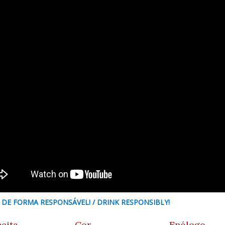
 DE FORMA RESPONSÁVEL! / DRINK RESPONSIBLY!
eita
Cor
Enólogo