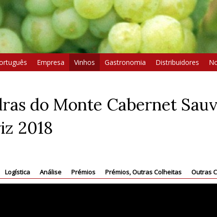
ortuguês
Empresa
Vinhos
Gastronomia
Distribuidores
No
ras do Monte Cabernet Sauv
iz 2018
Logística
Análise
Prémios
Prémios, Outras Colheitas
Outras C