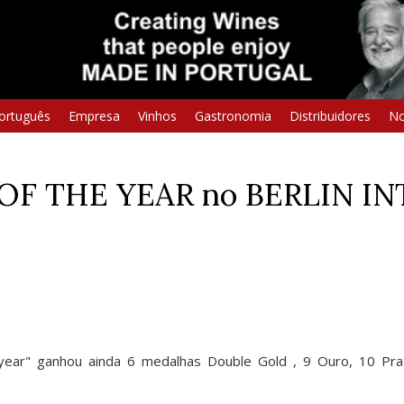
ortuguês
Empresa
Vinhos
Gastronomia
Distribuidores
No
F THE YEAR no BERLIN I
year" ganhou ainda 6 medalhas Double Gold , 9 Ouro, 10 P