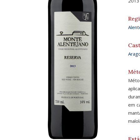
2013
Reg
Alent
Cas
Arag
Mét
Méto
aplic
duran
em ca
manta
malol
Está