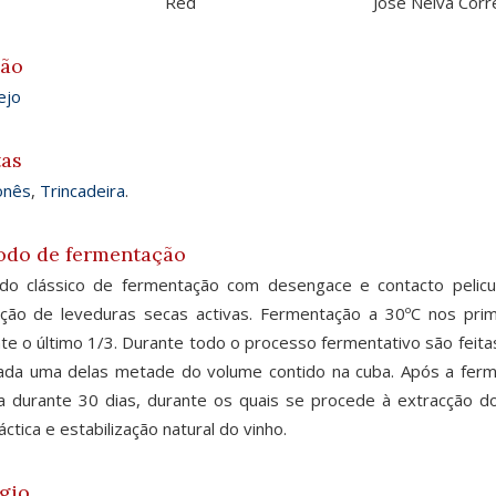
Red
Jose Neiva Corr
ião
ejo
tas
onês
,
Trincadeira
.
odo de fermentação
do clássico de fermentação com desengace e contacto pelicu
ação de leveduras secas activas. Fermentação a 30ºC nos pri
te o último 1/3. Durante todo o processo fermentativo são feita
da uma delas metade do volume contido na cuba. Após a ferme
 durante 30 dias, durante os quais se procede à extracção d
áctica e estabilização natural do vinho.
gio