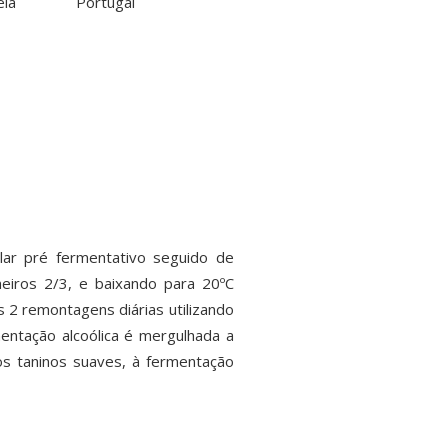
eia
Portugal
lar pré fermentativo seguido de
meiros 2/3, e baixando para 20ºC
s 2 remontagens diárias utilizando
ntação alcoólica é mergulhada a
os taninos suaves, à fermentação