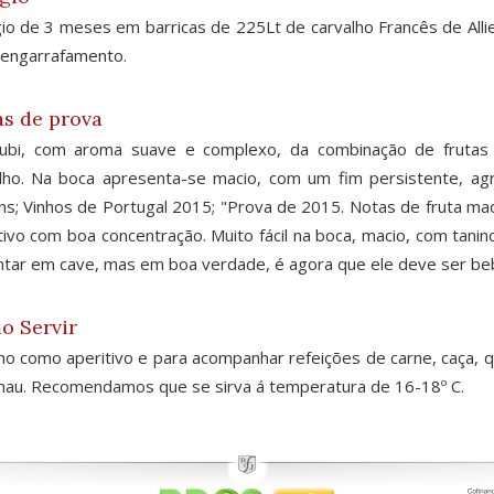
io de 3 meses em barricas de 225Lt de carvalho Francês de All
engarrafamento.
s de prova
rubi, com aroma suave e complexo, da combinação de fruta
lho. Na boca apresenta-se macio, com um fim persistente, ag
ns; Vinhos de Portugal 2015; "Prova de 2015. Notas de fruta m
tivo com boa concentração. Muito fácil na boca, macio, com tani
tar em cave, mas em boa verdade, é agora que ele deve ser beb
o Servir
o como aperitivo e para acompanhar refeições de carne, caça, q
hau. Recomendamos que se sirva á temperatura de 16-18º C.