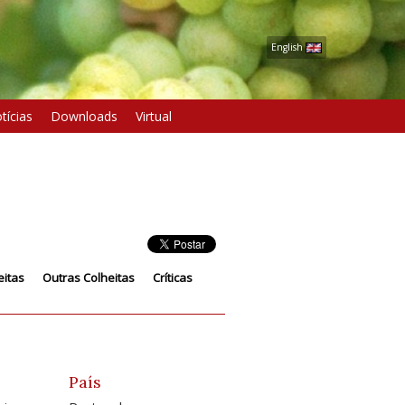
English
tícias
Downloads
Virtual
eitas
Outras Colheitas
Críticas
País