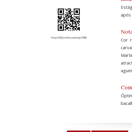
Estág
após 
Nota
http://dfjvinhos.com/qr/596
Cor 
carva
Marti
atrac
aguen
Com
Óptim
bacal