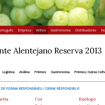
ortuguês
Empresa
Vinhos
Gastronomia
Distribuidores
No
te Alentejano Reserva 2013
Logística
Análise
Prémios
Gastronomia
Prémios, Outras Colh
 DE FORMA RESPONSÁVEL! / DRINK RESPONSIBLY!
eita
Cor
Enólogo