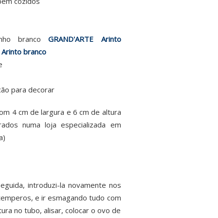
bem cozidos
inho branco
GRAND'ARTE Arinto
 Arinto branco
e
cão para decorar
 com 4 cm de largura e 6 cm de altura
ados numa loja especializada em
a)
eguida, introduzi-la novamente nos
s temperos, e ir esmagando tudo com
ura no tubo, alisar, colocar o ovo de