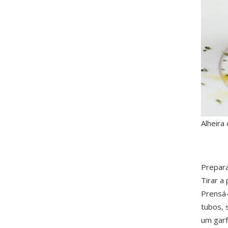
Alheira
Prepar
Tirar a 
Prensá-
tubos, 
um garf