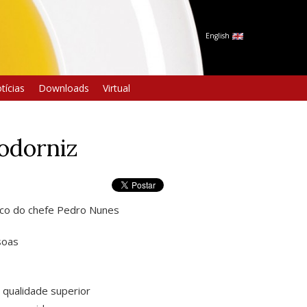
English
tícias
Downloads
Virtual
codorniz
co do chefe Pedro Nunes
soas
e qualidade superior