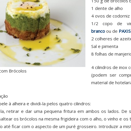
150 g de brócolos 
1 dente de alho
4 ovos de codorniz
1/2 copo de v
branco
ou de
P
AXIS
2 colheres de azeit
Sal e pimenta
8 folhas de manjeri
4 cilindros de inox
 com Brócolos
(podem ser compr
material de hotelari
ação
pele à alheira e dividi-la pelos quatro cilindros:
la, retirar e dar uma pequena fritura em ambos os lados. De s
saltear os brócolos na mesma frigideira com o alho, o vinho e o
o até ficar com o aspecto de um puré grosseiro. Introduzir a mist