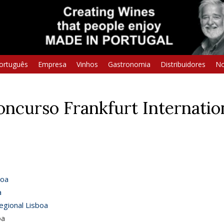
ortuguês
Empresa
Vinhos
Gastronomia
Distribuidores
No
concurso Frankfurt Internati
boa
a
egional Lisboa
oa